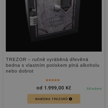
TREZOR – ručně vyráběná dřevěná
bedna s vlastním potiskem plná alkoholu
nebo dobrot
Hodnocení
od
1.999,00
Kč
5.00
Skladem
z 5
NABÍDKA TREZORŮ