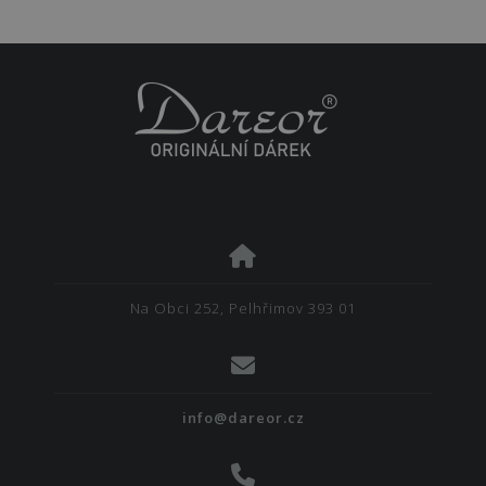
Na Obci 252, Pelhřimov 393 01
info@dareor.cz