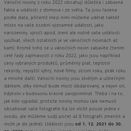
Vánoční noviny z roku 2022 obsahují důležitá i zábavná
fakta a události z domova i ze světa. Ta jsou řazena
podle data, přičemž mezi nimi můžeme udělat taktéž
místo na vaše osobní významné události, jako
narozeniny, výročí apod, (není ale nutné vaše události
využívat, všech ostatních je ve vánočních novinách až
kam). Kromě toho se u vánočních novin zabavíte čtením
celé řady zajímavostí z roku 2022, jako jsou například
ceny vybraných produktů, průměrný plat, teplotní
rekordy, nejvyšší výhry, nové filmy, strom roku, pták roku
a mnohé další. Vánoční noviny jsou skvělým a užitečným
dárkem, díky němuž bude moct obdarovaný, a nejen on,
kdykoliv v budoucnu krásně zavzpomínat. Třeba i na to,
jak kdo vypadal, protože noviny mohou (ale nemusí)
obsahovat vaše fotografie (ta lze vložit pouze jedna v
úvodu, ale můžeme sudý počet až 8 fotografií zmenšit a
vložit je do jedné). Události jsou
od 1. 12. 2021 do 30.