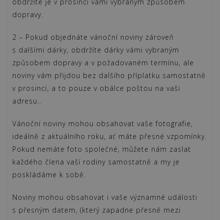
obdržíte je v prosinci vámi vybraným způsobem
dopravy.
2 – Pokud objednáte vánoční noviny zároveň
s dalšími dárky, obdržíte dárky vámi vybraným
způsobem dopravy a v požadovaném termínu, ale
noviny vám přijdou bez dalšího příplatku samostatně
v prosinci, a to pouze v obálce poštou na vaši
adresu..
Vánoční noviny mohou obsahovat vaše fotografie,
ideálně z aktuálního roku, ať máte přesné vzpomínky.
Pokud nemáte foto společné, můžete nám zaslat
každého člena vaší rodiny samostatně a my je
poskládáme k sobě.
Noviny mohou obsahovat i vaše významné události
s přesným datem, (který zapadne přesně mezi