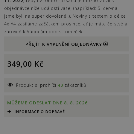
11. 2022
, tedy i v tomto rozsahu je možno vložit v
objednávce níže události vaše, (například: 5. června
jsme byli na super dovolené..). Noviny s textem o délce
4x A4 zasíláme začátkem prosince, ať je máte čerstvé a
zároveň k Vánocům pod stromeček.
PŘEJÍT K VYPLNĚNÍ OBJEDNÁVKY
349,00
Kč
Produkt si prohlíží
40
zákazníků
MŮŽEME ODESLAT DNE 8. 8. 2026
INFORMACE O DOPRAVĚ