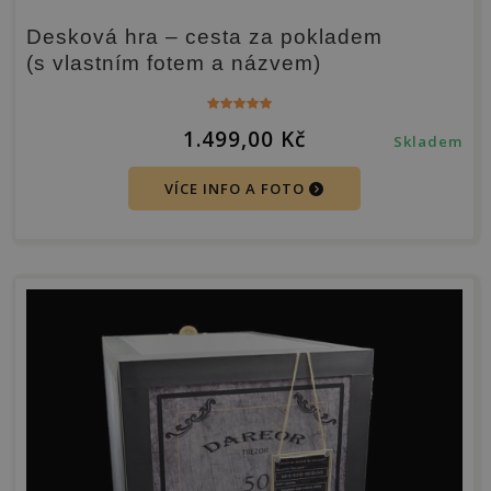
Desková hra – cesta za pokladem
(s vlastním fotem a názvem)
Hodnocení
1.499,00
Kč
5.00
Skladem
z 5
VÍCE INFO A FOTO