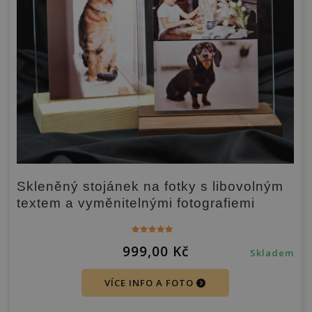
Skleněný stojánek na fotky s libovolným
textem a vyměnitelnými fotografiemi
Hodnocení
999,00
Kč
5.00
Skladem
z 5
VÍCE INFO A FOTO