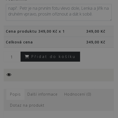
Cena produktu
349,00
Kč x 1
349,00
Kč
Celková cena
349,00
Kč
Přidat do košíku
Vánoční
noviny
2022
(4
strany)
Popis
Další informace
Hodnocení (0)
–
přehled
Dotaz na produkt
událostí,
vč.