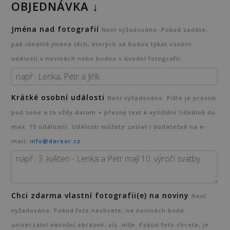
OBJEDNÁVKA ↓
Jména nad fotografií
Není vyžadováno. Pokud zadáte,
pak ideálně jména těch, kterých se budou týkat osobní
události v novinách nebo budou v úvodní fotografii.
Výdejní místo (Na Obci 252, 393 01
Pelhřimov)
Krátké osobní události
Není vyžadováno. Pište je prosím
pod sebe a to vždy datum + přesný text k vytištění (ideálně do
max. 10 událostí). Události můžete zaslat i dodatečně na e-
Balíkovna
mail:
info@dareor.cz
Zásilkovna
Balíkovna na adresu
Chci zdarma vlastní fotografii(e) na noviny
Není
vyžadováno. Pokud foto nechcete, na novinách bude
EXPRESS Balíkovna na adresu
univerzální vánoční obrázek, viz. níže. Pokud foto chcete, je