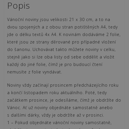
Popis
vašich
množství
Vánoční noviny jsou velikosti 21 x 30 cm, a to na
dvou spojených a z obou stran potištěných A4, tedy
jde o délku textů 4x A4. K novinám dodáváme 2 folie,
které jsou ze strany děrované pro případné vložení
do šanonu. Uchovávat takto můžete noviny v celku,
stejně jako si lze oba listy od sebe oddělit a vložit
každý do jiné folie, čímž je pro budoucí čtení
nemusíte z folie vyndávat.
Noviny vždy začínají prosincem předcházejícího roku
a končí listopadem roku aktuálního. Poté, tedy
začátkem prosince, je odesíláme, čímž je obdržíte do
Vánoc. Ať už noviny objednáte samostatně anebo
s dalšími dárky, vždy je obdržíte až v prosinci.
1 – Pokud objednáte vánoční noviny samostatně,