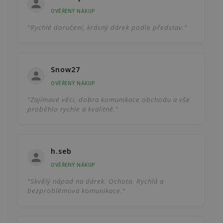
OVĚŘENÝ NÁKUP
"Rychlé doručení, krásný dárek podle představ."
Snow27
OVĚŘENÝ NÁKUP
"Zajímavé věci, dobra komunikace obchodu a vše
proběhlo rychle a kvalitně."
h.seb
OVĚŘENÝ NÁKUP
"Skvělý nápad na dárek. Ochota. Rychlá a
bezproblémová komunikace."