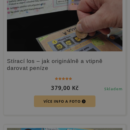
Stírací los – jak originálně a vtipně
darovat peníze
Hodnocení
379,00
Kč
5.00
Skladem
z 5
VÍCE INFO A FOTO