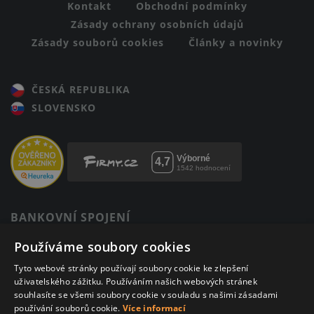
Kontakt
Obchodní podmínky
Zásady ochrany osobních údajů
Zásady souborů cookies
Články a novinky
ČESKÁ REPUBLIKA
SLOVENSKO
BANKOVNÍ SPOJENÍ
123-12820217/0100
Používáme soubory cookies
Komerční banka
Tyto webové stránky používají soubory cookie ke zlepšení
IBAN: CZ4001000001230012820217
uživatelského zážitku. Používáním našich webových stránek
BIC: KOMBCZPPXXX
souhlasíte se všemi soubory cookie v souladu s našimi zásadami
používání souborů cookie.
Více informací