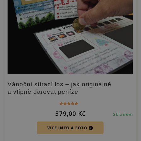
Vánoční stírací los – jak originálně
a vtipně darovat peníze
Hodnocení
379,00
Kč
5.00
Skladem
z 5
VÍCE INFO A FOTO