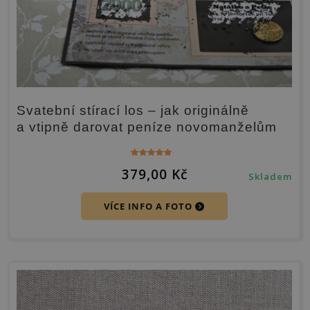
Svatební stírací los – jak originálně
a vtipně darovat peníze novomanželům
Hodnocení
379,00
Kč
5.00
Skladem
z 5
VÍCE INFO A FOTO