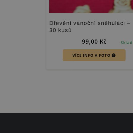
Dřevění vánoční sněhuláci –
30 kusů
99,00
Kč
Skla
VÍCE INFO A FOTO