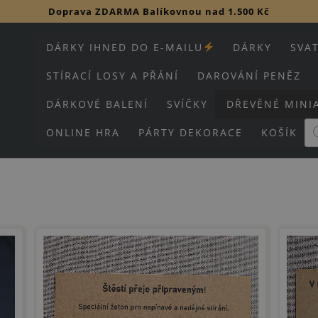
Doprava ZDARMA Balíkovnou nad 1.500 Kč
DÁRKY IHNED DO E-MAILU
DÁRKY
SVA
STÍRACÍ LOSY A PŘÁNÍ
DAROVÁNÍ PENĚZ
DÁRKOVÉ BALENÍ
SVÍČKY
DŘEVĚNÉ MINI
Pr
ONLINE HRA
PÁRTY DEKORACE
KOŠÍK
se