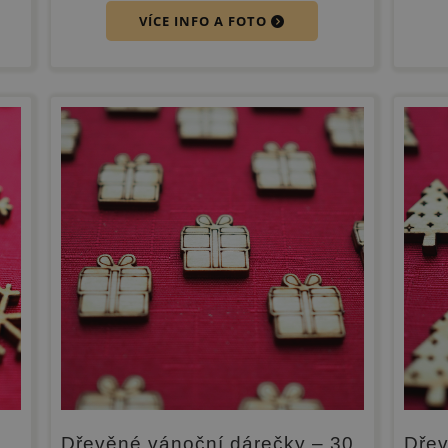
VÍCE INFO A FOTO
Dřevěné vánoční dárečky – 30
Dřev