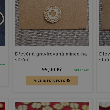
Dřevěná gravírovaná mince na
Dřev
stírání
stír
dem
99,00
Kč
Skladem
VÍCE INFO A FOTO