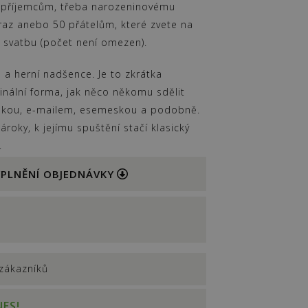
 příjemcům, třeba narozeninovému
raz anebo 50 přátelům, které zvete na
 svatbu (počet není omezen).
 a herní nadšence. Je to zkrátka
inální forma, jak něco někomu sdělit
ánkou, e-mailem, esemeskou a podobně.
roky, k jejímu spuštění stačí klasický
.
VYPLNĚNÍ OBJEDNÁVKY
zákazníků
ES!