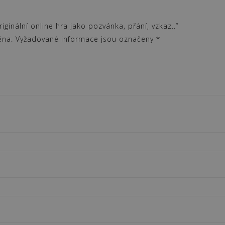
ginální online hra jako pozvánka, přání, vzkaz..“
ěna.
Vyžadované informace jsou označeny
*