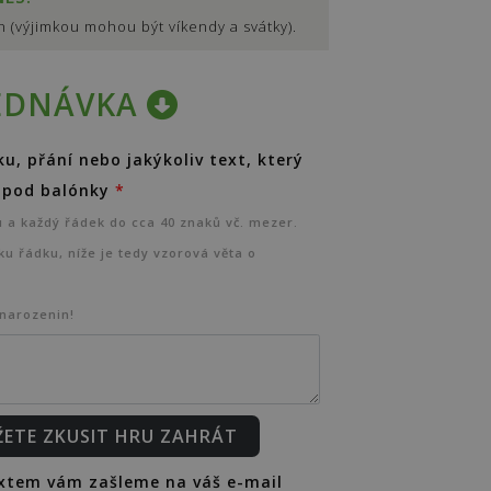
 (výjimkou mohou být víkendy a svátky).
EDNÁVKA
u, přání nebo jakýkoliv text, který
ý pod balónky
*
a každý řádek do cca 40 znaků vč. mezer.
ku řádku, níže je tedy vzorová věta o
 narozenin!
ŽETE ZKUSIT HRU ZAHRÁT
extem vám zašleme na váš e-mail