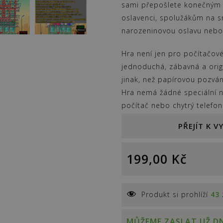
sami přepošlete konečným
oslavenci, spolužákům na s
narozeninovou oslavu nebo
Hra není jen pro počítačové
jednoduchá, zábavná a orig
jinak, než papírovou pozv
Hra nemá žádné speciální ná
počítač nebo chytrý telefon
PŘEJÍT K 
199,00
Kč
Produkt si prohlíží
43
MŮŽEME ZASLAT UŽ DN