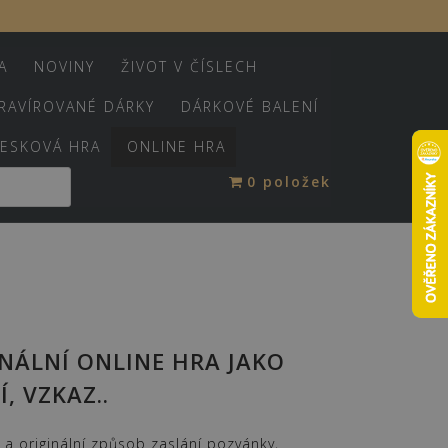
A
NOVINY
ŽIVOT V ČÍSLECH
RAVÍROVANÉ DÁRKY
DÁRKOVÉ BALENÍ
ESKOVÁ HRA
ONLINE HRA
0 položek
NÁLNÍ ONLINE HRA JAKO
, VZKAZ..
ý a originální způsob zaslání pozvánky,