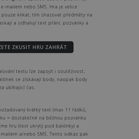
ů e-mailem nebo SMS. Hra je velice
 pouze klikat, tím shazovat předměty na
skají a odhalují text přání, pozvánky a
ŽETE ZKUSIT HRU ZAHRÁT
ování textu lze zapojit i soutěživost,
alónek se získávají body, naopak body
za ubíhající čas.
požadovaný krátký text (max 11 řádků,
dku = dostatečné na běžnou pozvánku
íme hru (text ukrytý pod balónky) a
-mailem a/nebo SMS. Tento odkaz pak