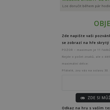
Lze doručit během pár hodin
OBJ
Zde napište vaši pozvánk
se zobrazí na hře skryt
POZOR – maximum je 11 řádků 
Nejde o počet znaků, ale o dél
maximální délce:
Přátelé, zvu vás na oslavu 30.
ZDE SI MŮ
Odkaz na hru s vaším t