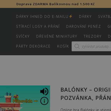
Doprava ZDARMA Balíkovnou nad 1.500 Kč
DÁRKY IHNED DO E-MAILU
DÁRKY
SVATB
STÍRACÍ LOSY A PŘÁNÍ
DAROVÁNÍ PENĚZ
G
SVÍČKY
DŘEVĚNÉ MINIATURY
TREZORY
D
Products
PÁRTY DEKORACE
KOŠÍK
search
BALÓNKY – ORIGI
POZVÁNKA, PŘÁNÍ
Online hra Balónky je vtipn