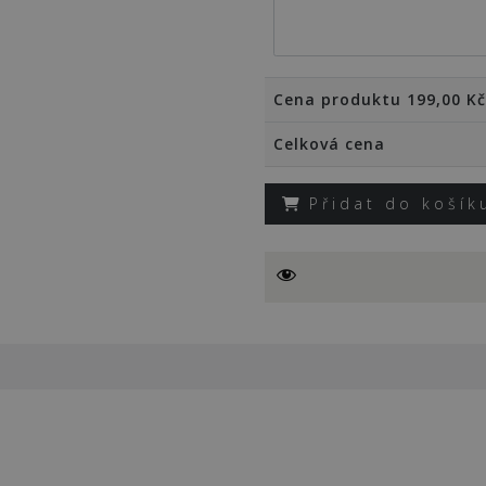
Cena produktu
199,00
Kč
Celková cena
Balónky
Přidat do košík
–
originální
online
hra
jako
pozvánka,
přání,
vzkaz..
množství