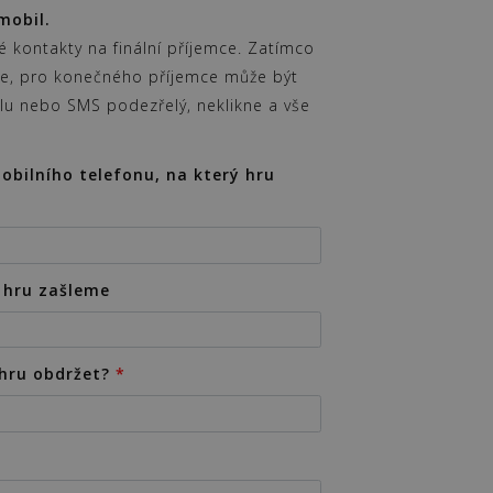
mobil.
 kontakty na finální příjemce. Zatímco
te, pro konečného příjemce může být
u nebo SMS podezřelý, neklikne a vše
obilního telefonu, na který hru
ý hru zašleme
hru obdržet?
*