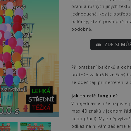
přání a různých jiných text
jednoduchá, kdy je potřeba
balónky, které postupně pra
podobně.
ZDE SI MŮ
Při praskání balónků a odhal
protože za každý zničený b
se odečítají při netrefení a 
Jak to celé funguje?
V objednávce níže napište 
max 40 znaků v jednom řá
nebo přání). My z něj vytvoř
odkaz na ni vám zašleme e