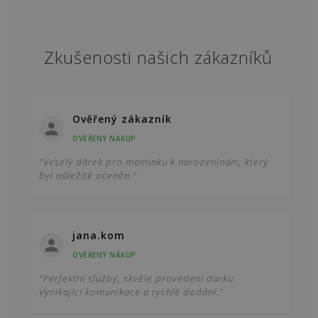
Zkušenosti našich zákazníků
Ověřený zákazník
OVĚŘENÝ NÁKUP
"Veselý dárek pro maminku k narozeninám, který
byl náležitě oceněn."
jana.kom
OVĚŘENÝ NÁKUP
"Perfektní služby, skvělé provedení darku.
Vynikající komunikace a rychlé dodání."