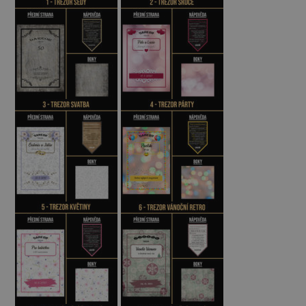
Výdejní místo (Na Obci 252, 393 01
Pelhřimov)
Balíkovna
Zásilkovna
Balíkovna na adresu
EXPRESS Balíkovna na adresu