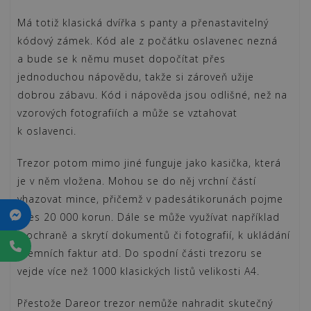
Má totiž klasická dvířka s panty a přenastavitelný
kódový zámek. Kód ale z počátku oslavenec nezná
a bude se k němu muset dopočítat přes
jednoduchou nápovědu, takže si zároveň užije
dobrou zábavu. Kód i nápověda jsou odlišné, než na
vzorových fotografiích a může se vztahovat
k oslavenci.
Trezor potom mimo jiné funguje jako kasička, která
je v něm vložena. Mohou se do něj vrchní částí
vhazovat mince, přičemž v padesátikorunách pojme
přes 20 000 korun. Dále se může využívat například
k ochraně a skrytí dokumentů či fotografií, k ukládání
firemních faktur atd. Do spodní části trezoru se
vejde více než 1000 klasických listů velikosti A4.
Přestože Dareor trezor nemůže nahradit skutečný