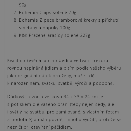
90g
Bohemia Chips solené 70g
Bohemia Z pece bramborové krekry s příchutí
smetany a papriky 100g
K&K Pražené arašídy solené 227g
Kvalitní dřevěná lamino bedna ve tvaru trezoru
rovnou naplněná jídlem a pitím podle vašeho výběru
jako originální dárek pro ženy, muže i děti
k narozeninám, svátku, svatbě, výročí a podobně.
Dárkový trezor o velikosti 34 x 33 x 24 cm je
s potiskem dle vašeho přání (tedy nejen šedý, ale
i světlý na svatbu, pro zamilované, s vlastním fotem
a podobně) a má i později mnoho využití, protože se
nezničí při otevírání páčidlem.