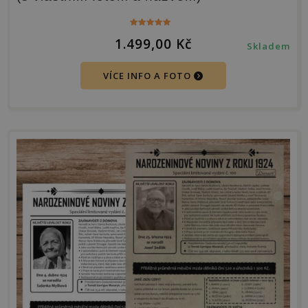
Hodnocení
1.499,00
Kč
5.00
Skladem
z 5
VÍCE INFO A FOTO