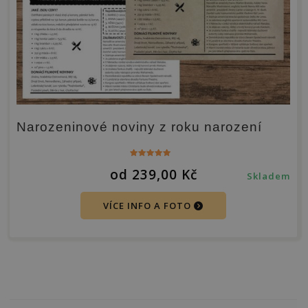
Narozeninové noviny z roku narození
Hodnocení
od
239,00
Kč
4.96
Skladem
z 5
VÍCE INFO A FOTO