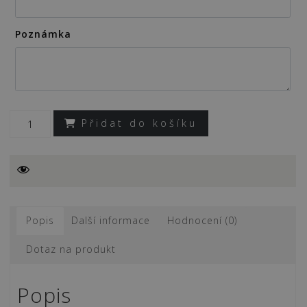
Poznámka
Přidat do košíku
TREZOR
–
dárková
bedna
s
Popis
Další informace
Hodnocení (0)
potiskem
(obsah:
Dotaz na produkt
Božkov
Peprmint
Popis
zelená