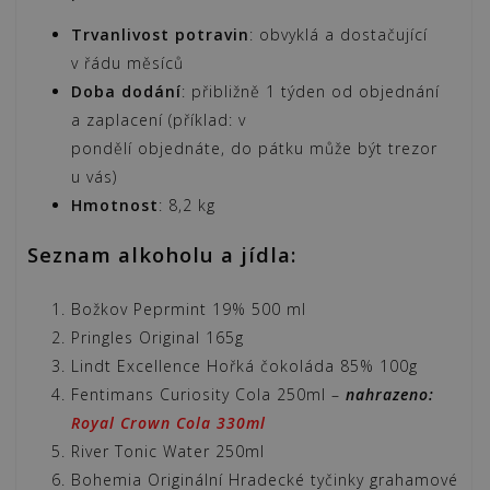
a
dobroty)
Trvanlivost potravin
: obvyklá a dostačující
množství
v řádu měsíců
Doba dodání
: přibližně 1 týden od objednání
a zaplacení (příklad: v
pondělí objednáte, do pátku může být trezor
u vás)
Hmotnost
: 8,2 kg
Seznam alkoholu a jídla:
Božkov Peprmint 19% 500 ml
Pringles Original 165g
Lindt Excellence Hořká čokoláda 85% 100g
Fentimans Curiosity Cola 250ml –
nahrazeno:
Royal Crown Cola 330ml
River Tonic Water 250ml
Bohemia Originální Hradecké tyčinky grahamové