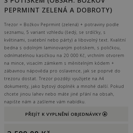
S POTISKEM (OBSAH: BOŽKOV
PEPRMINT ZELENÁ A DOBROTY)
Trezor = Božkov Peprmint (zelená) + potraviny podle
seznamu, 5 variant vzhledu (šedý, se srdíčky, s
květinami, svatební nebo párty) a libovolný text. Kvalitní
bedna s odolným laminovaným potiskem, s poličkou,
odnímatelnou kasičkou na 20 000 Kč, vrchním otvorem
na mince, visacím zámkem s měnitelným kódem +
zábavnou nápověda pro oslavence, jak se poprvé do
trezoru dostat. Trezor později využijete na A4
dokumenty, jako bytový doplněk a mnohé další. Pokud
chcete jinou lahev nebo máte jiné přání na obsah,
napište nám a zašleme vám nabídku.
PŘEJÍT K VYPLNĚNÍ OBJEDNÁVKY