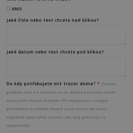
ANO
Jaké číslo nebo text chcete nad klikou?
Jaké datum nebo text chcete pod klikou?
Do kdy potřebujete mít trezor doma?
*
(Zásilku
pošleme včas a s ohledem na to, abyste potraviny neměli
doma příliš dlouho předem). Při objednávce s velkým
předstihem si můžete vhodně zvolit termín doručení,
například týden před oslavou, aby byly potraviny co
nejčerstvější.