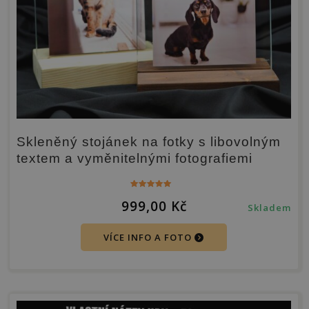
Skleněný stojánek na fotky s libovolným
textem a vyměnitelnými fotografiemi
Hodnocení
999,00
Kč
5.00
Skladem
z 5
VÍCE INFO A FOTO