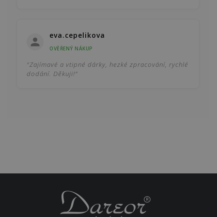
eva.cepelikova
OVĚŘENÝ NÁKUP
"Zajímavé a vtipné dárky, hezké zpracování, rychlé
dodání. Děkuji!"