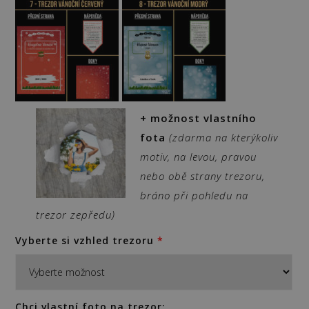
+ možnost vlastního
fota
(zdarma na kterýkoliv
motiv, na levou, pravou
nebo obě strany trezoru,
bráno při pohledu na
trezor zepředu)
Vyberte si vzhled trezoru
*
Chci vlastní foto na trezor: