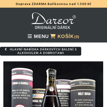
Doprava ZDARMA Balíkovnou nad 1.500 Kč
Skip
to
content
MENU
KOŠÍK
(0)
HLAVNÍ NABÍDKA DÁRKOVÝCH BALENÍ S
ALKOHOLEM A DOBROTAMI