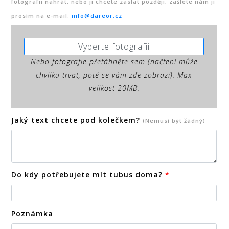
fotografii nahrát, nebo ji chcete zaslat později, zašlete nám ji
prosím na e-mail:
info@dareor.cz
Vyberte fotografii
Nebo fotografie přetáhněte sem (načtení může
chvilku trvat, poté se vám zde zobrazí). Max
velikost 20MB.
Jaký text chcete pod kolečkem?
(Nemusí být žádný)
Do kdy potřebujete mít tubus doma?
*
Poznámka