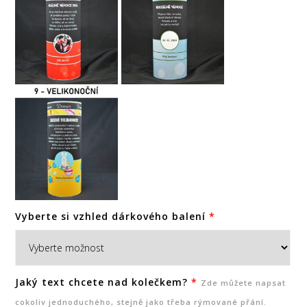
Vyberte si vzhled dárkového balení
*
Jaký text chcete nad kolečkem?
*
Zde můžete napsat
cokoliv jednoduchého, stejně jako třeba rýmované přání.