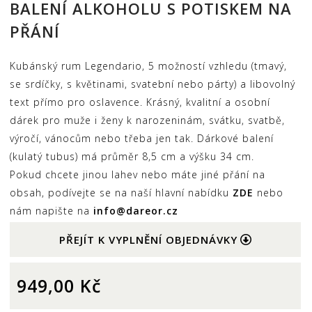
BALENÍ ALKOHOLU S POTISKEM NA
PŘÁNÍ
Kubánský rum Legendario, 5 možností vzhledu (tmavý,
se srdíčky, s květinami, svatební nebo párty) a libovolný
text přímo pro oslavence. Krásný, kvalitní a osobní
dárek pro muže i ženy k narozeninám, svátku, svatbě,
výročí, vánocům nebo třeba jen tak. Dárkové balení
(kulatý tubus) má průměr 8,5 cm a výšku 34 cm.
Pokud chcete jinou lahev nebo máte jiné přání na
obsah, podívejte se na naší hlavní nabídku
ZDE
nebo
nám napište na
info@dareor.cz
PŘEJÍT K VYPLNĚNÍ OBJEDNÁVKY
949,00
Kč