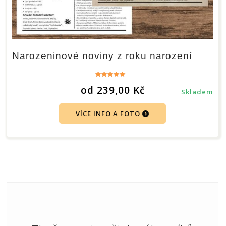
Narozeninové noviny z roku narození
Hodnocení
od
239,00
Kč
4.96
Skladem
z 5
VÍCE INFO A FOTO