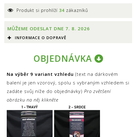
Produkt si prohlíží
34
zákazníků
MŮŽEME ODESLAT DNE 7. 8. 2026
INFORMACE O DOPRAVĚ
OBJEDNÁVKA
Na výběr 9 variant vzhledu
(text na dárkovém
balení je jen vzorový, spolu s vybraným vzhledem si
zadáte svůj níže do objednávky)
Pro zvětšení
obrázku na něj klikněte
Výdejní místo (Na Obci 252, 393 01
Pelhřimov)