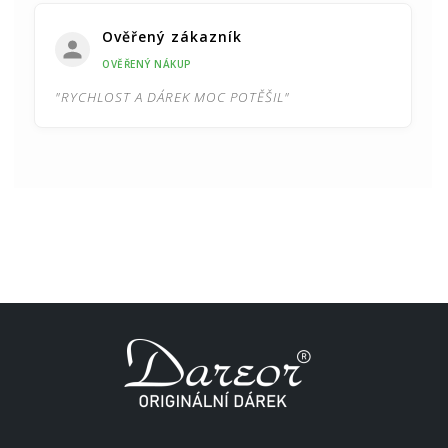
Ověřený zákazník
OVĚŘENÝ NÁKUP
"RYCHLOST A DÁREK MOC POTĚŠIL"