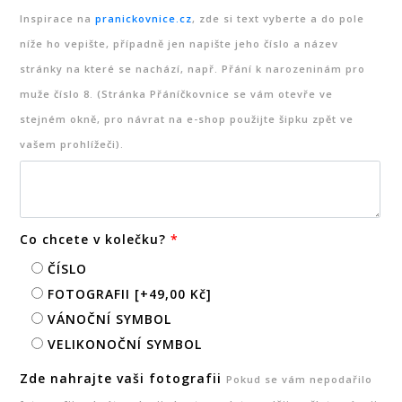
Inspirace na
pranickovnice.cz
, zde si text vyberte a do pole
níže ho vepište, případně jen napište jeho číslo a název
stránky na které se nachází, např. Přání k narozeninám pro
muže číslo 8. (Stránka Přáníčkovnice se vám otevře ve
stejném okně, pro návrat na e-shop použijte šipku zpět ve
vašem prohlížeči).
Co chcete v kolečku?
*
ČÍSLO
FOTOGRAFII
[+49,00 Kč]
VÁNOČNÍ SYMBOL
VELIKONOČNÍ SYMBOL
Zde nahrajte vaši fotografii
Pokud se vám nepodařilo