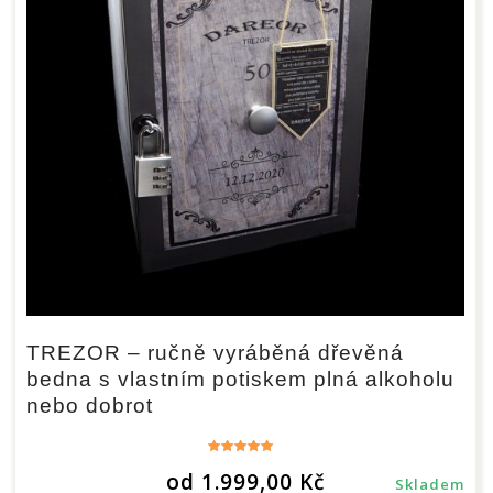
TREZOR – ručně vyráběná dřevěná
bedna s vlastním potiskem plná alkoholu
nebo dobrot
Hodnocení
od
1.999,00
Kč
5.00
Skladem
z 5