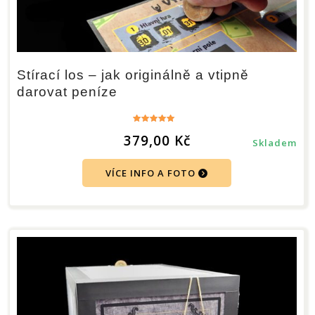
Stírací los – jak originálně a vtipně
darovat peníze
Hodnocení
379,00
Kč
5.00
Skladem
z 5
VÍCE INFO A FOTO