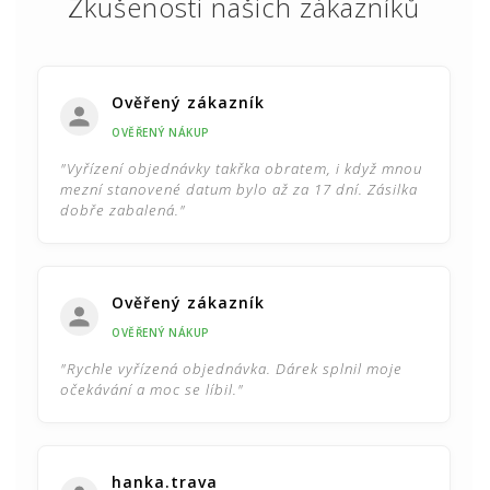
Zkušenosti našich zákazníků
Ověřený zákazník
OVĚŘENÝ NÁKUP
"Vyřízení objednávky takřka obratem, i když mnou
mezní stanovené datum bylo až za 17 dní. Zásilka
dobře zabalená."
Ověřený zákazník
OVĚŘENÝ NÁKUP
"Rychle vyřízená objednávka. Dárek splnil moje
očekávání a moc se líbil."
hanka.trava