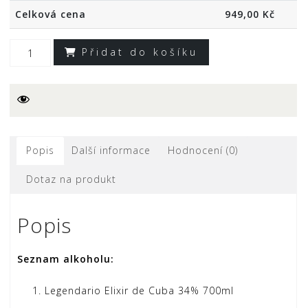
Celková cena
949,00
Kč
Přidat do košíku
Legendario
rum
–
dárkové
balení
Popis
Další informace
Hodnocení (0)
alkoholu
s
Dotaz na produkt
potiskem
na
Popis
přání
množství
Seznam alkoholu:
Legendario Elixir de Cuba 34% 700ml