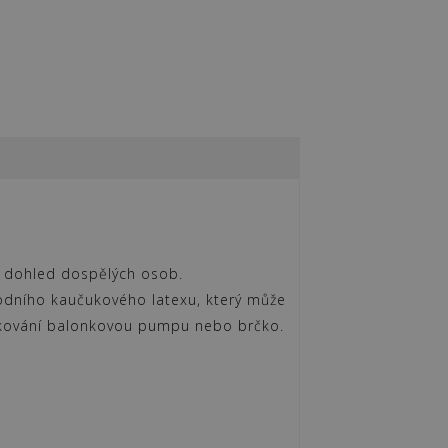
e dohled dospělých osob.
odního kaučukového latexu, který může
fukování balonkovou pumpu nebo brčko.