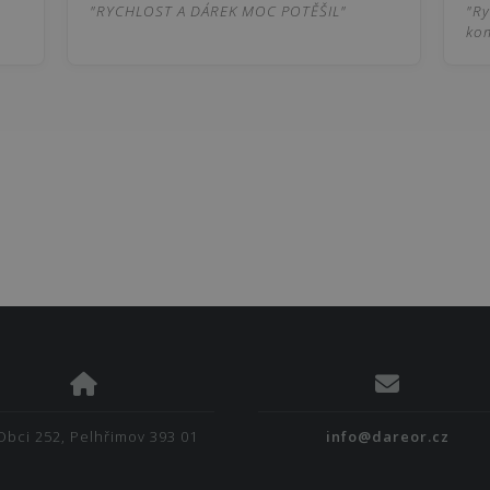
"RYCHLOST A DÁREK MOC POTĚŠIL"
"Ry
kom
Obci 252, Pelhřimov 393 01
info@dareor.cz