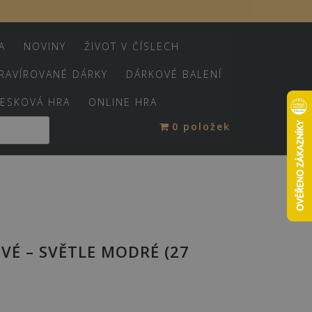
A
NOVINY
ŽIVOT V ČÍSLECH
RAVÍROVANÉ DÁRKY
DÁRKOVÉ BALENÍ
ESKOVÁ HRA
ONLINE HRA
0 položek
É – SVĚTLE MODRÉ (27