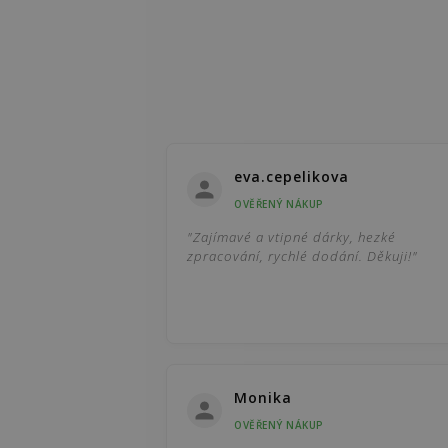
eva.cepelikova
OVĚŘENÝ NÁKUP
"Zajímavé a vtipné dárky, hezké
zpracování, rychlé dodání. Děkuji!"
Monika
OVĚŘENÝ NÁKUP