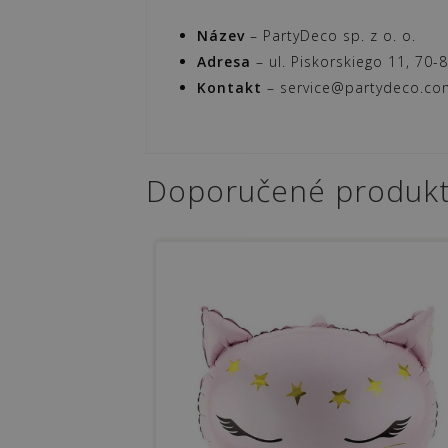
Název
– PartyDeco sp. z o. o.
Adresa
– ul. Piskorskiego 11, 70-
Kontakt
– service@partydeco.com
Doporučené produk