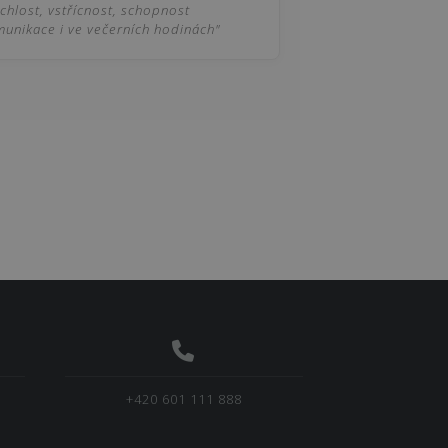
chlost, vstřícnost, schopnost
unikace i ve večerních hodinách"
+420 601 111 888