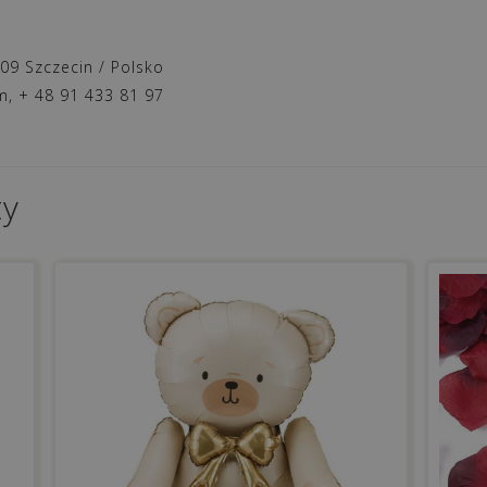
809 Szczecin / Polsko
, + 48 91 433 81 97
ty