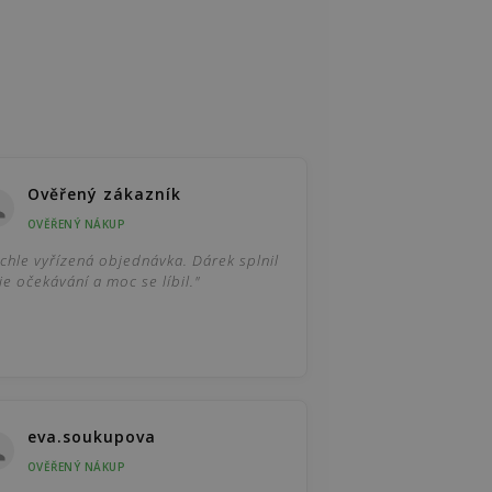
Ověřený zákazník
OVĚŘENÝ NÁKUP
chle vyřízená objednávka. Dárek splnil
e očekávání a moc se líbil."
eva.soukupova
OVĚŘENÝ NÁKUP