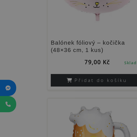
Balónek fóliový – kočička
(48×36 cm, 1 kus)
79,00
Kč
Skla
Přidat do košíku