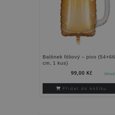
Balónek fóliový – pivo (54×6
cm, 1 kus)
99,00
Kč
Skla
Přidat do košíku