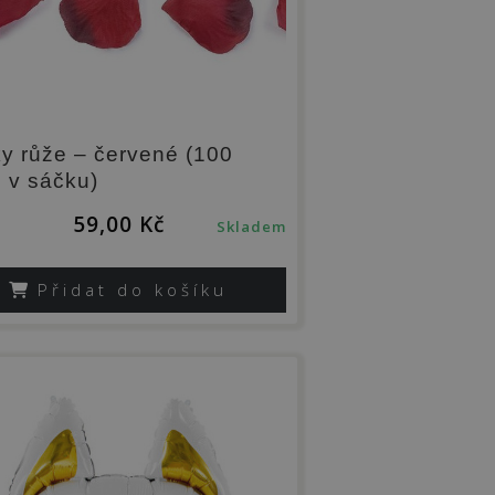
ky růže – červené (100
 v sáčku)
59,00
Kč
Skladem
Přidat do košíku