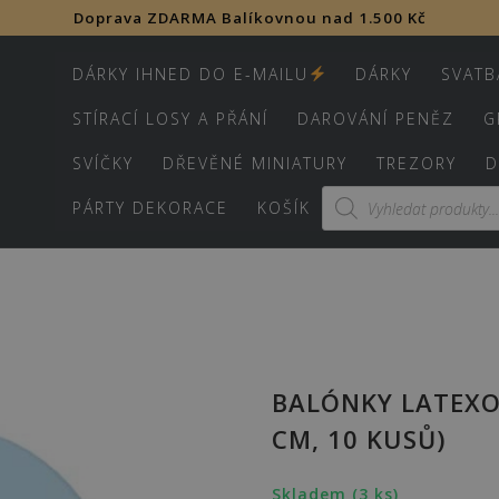
Doprava ZDARMA Balíkovnou nad 1.500 Kč
DÁRKY IHNED DO E-MAILU
DÁRKY
SVATB
STÍRACÍ LOSY A PŘÁNÍ
DAROVÁNÍ PENĚZ
G
SVÍČKY
DŘEVĚNÉ MINIATURY
TREZORY
D
Products
PÁRTY DEKORACE
KOŠÍK
search
BALÓNKY LATEXOV
CM, 10 KUSŮ)
Skladem (3 ks)