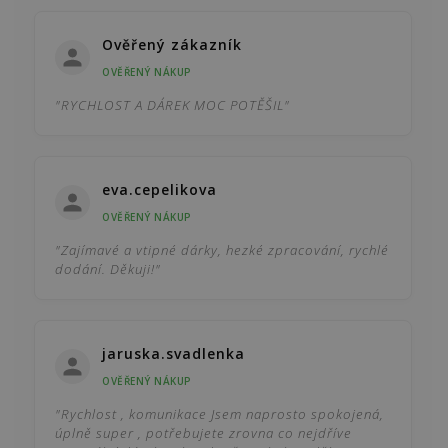
Ověřený zákazník
OVĚŘENÝ NÁKUP
"RYCHLOST A DÁREK MOC POTĚŠIL"
eva.cepelikova
OVĚŘENÝ NÁKUP
"Zajímavé a vtipné dárky, hezké zpracování, rychlé
dodání. Děkuji!"
jaruska.svadlenka
OVĚŘENÝ NÁKUP
"Rychlost , komunikace Jsem naprosto spokojená,
úplně super , potřebujete zrovna co nejdříve