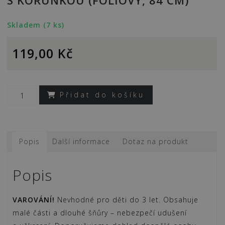
S KORUNKOU (FÓLIOVÝ, 84 CM)
Skladem (7 ks)
119,00
Kč
Přidat do košíku
Balónek
č.
2
–
Popis
Další informace
Dotaz na produkt
růžový,
stojící,
Popis
s
korunkou
VAROVÁNÍ!
Nevhodné pro děti do 3 let. Obsahuje
(fóliový,
malé části a dlouhé šňůry – nebezpečí udušení
84