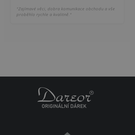
"Zajímavé věci, dobra komunikace obchodu a vše
proběhlo rychle a kvalitně."