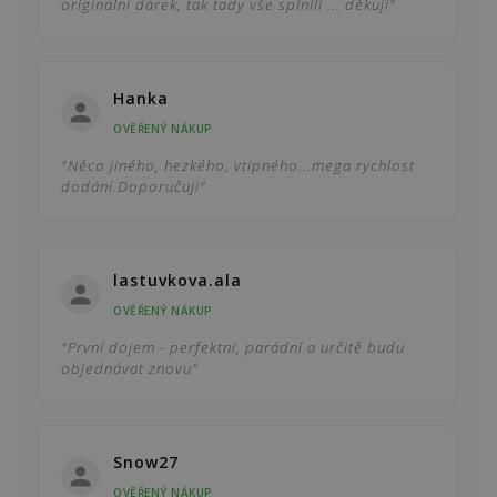
originální dárek, tak tady vše splnili ... děkuji"
Hanka
OVĚŘENÝ NÁKUP
"Něco jiného, hezkého, vtipného...mega rychlost
dodání.Doporučuji"
lastuvkova.ala
OVĚŘENÝ NÁKUP
"První dojem - perfektní, parádní a určitě budu
objednávat znovu"
Snow27
OVĚŘENÝ NÁKUP