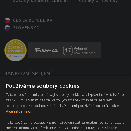
Zásady souborů cookies
Články a novinky
ČESKÁ REPUBLIKA
SLOVENSKO
BANKOVNÍ SPOJENÍ
123-12820217/0100
Používáme soubory cookies
Komerční banka
Tyto webové stránky používají soubory cookie ke zlepšení uživatelského
IBAN: CZ4001000001230012820217
zážitku. Používáním našich webových stránek souhlasíte se všemi
BIC: KOMBCZPPXXX
soubory cookie v souladu s našimi zásadami používání souborů cookie.
Více informací
* Zákaz prodeje alkoholu osobám mladším 18 let.
Také používáme cookies k shromažďování dat za účelem personalizace a
* Všechny ceny jsou uvedeny včetně DPH.
měření účinnosti naší reklamy. Pro více informací navštivte
Zásady