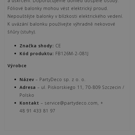
a uškrcení. Doporučujeme dohled dospělé osoby.
cm)
Fóliové balonky mohou vést elektrický proud.
množství
Nepouštějte balonky v blízkosti elektrického vedení.
K uvázání balonku používejte výhradně nekovové
šňůry (stuhy).
Značka shody:
CE
Kód produktu:
FB126M-2-081J
Výrobce
Název
– PartyDeco sp. z o. o.
Adresa
– ul. Piskorskiego 11, 70-809 Szczecin /
Polsko
Kontakt
– service@partydeco.com, +
48 91 433 81 97