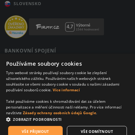
SLOVENSKO
BANKOVNÍ SPOJENÍ
123-12820217/0100
Používáme soubory cookies
Komerční banka
Tyto webové stránky používají soubory cookie ke zlepšení
IBAN: CZ4001000001230012820217
uživatelského zážitku. Používáním našich webových stránek
BIC: KOMBCZPPXXX
souhlasíte se všemi soubory cookie v souladu s našimi zásadami
používání souborů cookie.
Více informací
* Zákaz prodeje alkoholu osobám mladším 18 let.
Také používáme cookies k shromažďování dat za účelem
* Všechny ceny jsou uvedeny včetně DPH.
personalizace a měření účinnosti naší reklamy. Pro více informací
navštivte
Zásady ochrany osobních údajů Google
.
ZOBRAZIT PODROBNOSTI
VŠE PŘIJMOUT
VŠE ODMÍTNOUT