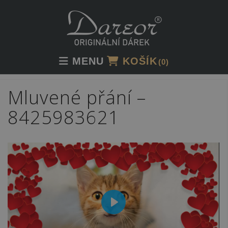
Skip
to
content
MENU
KOŠÍK
(0)
Mluvené přání –
8425983621
P
L