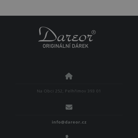
Na Obci 252, Pelhřimov 393 01
info@dareor.cz