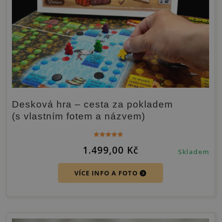
Desková hra – cesta za pokladem
(s vlastním fotem a názvem)
Hodnocení
1.499,00
Kč
5.00
Skladem
z 5
VÍCE INFO A FOTO