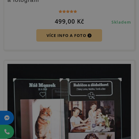
Hodnocení
499,00
Kč
5.00
Skladem
z 5
VÍCE INFO A FOTO