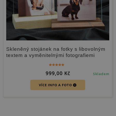
Skleněný stojánek na fotky s libovolným
textem a vyměnitelnými fotografiemi
Hodnocení
999,00
Kč
5.00
Skladem
z 5
VÍCE INFO A FOTO